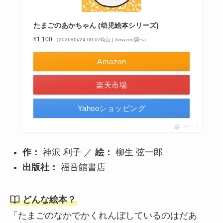
たまごのあかちゃん (幼児絵本シリーズ)
¥1,100
（2026/05/24 00:07時点 | Amazon調べ）
Amazon
楽天市場
Yahooショッピング
ポチップ
作：
神沢 利子 ／
絵：
柳生 弦一郎
出版社：
福音館書店
どんな絵本？
「たまごのなかでかくれんぼしているのはだあ