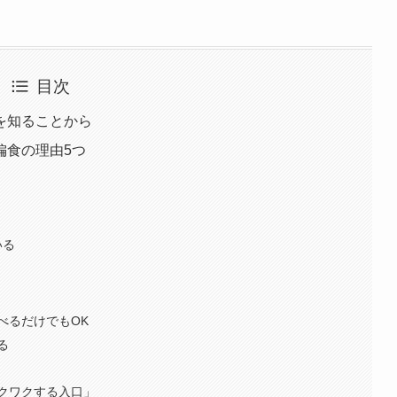
目次
を知ることから
偏食の理由5つ
いる
べるだけでもOK
る
クワクする入口」