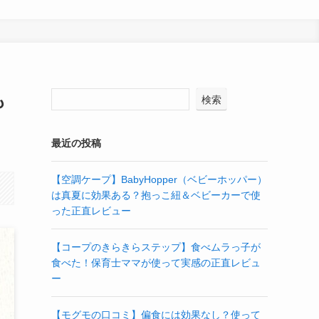
も
検索
最近の投稿
【空調ケープ】BabyHopper（ベビーホッパー）
は真夏に効果ある？抱っこ紐＆ベビーカーで使
った正直レビュー
【コープのきらきらステップ】食べムラっ子が
食べた！保育士ママが使って実感の正直レビュ
ー
【モグモの口コミ】偏食には効果なし？使って