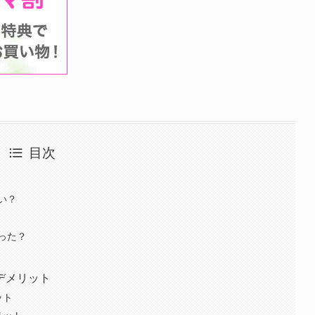
目次
い？
った？
デメリット
ット