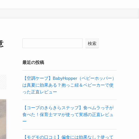
意
検索
最近の投稿
【空調ケープ】BabyHopper（ベビーホッパー）
は真夏に効果ある？抱っこ紐＆ベビーカーで使
った正直レビュー
【コープのきらきらステップ】食べムラっ子が
食べた！保育士ママが使って実感の正直レビュ
ー
【モグモの口コミ】偏食には効果なし？使って