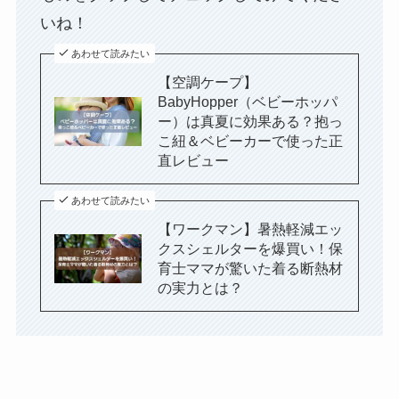
いね！
あわせて読みたい
【空調ケープ】
BabyHopper（ベビーホッパ
ー）は真夏に効果ある？抱っ
こ紐＆ベビーカーで使った正
直レビュー
あわせて読みたい
【ワークマン】暑熱軽減エッ
クスシェルターを爆買い！保
育士ママが驚いた着る断熱材
の実力とは？