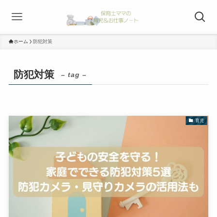
ホーム
防犯対策
防犯対策
– tag –
育児