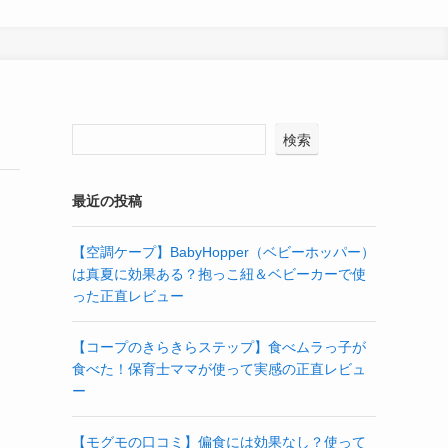
検索
最近の投稿
【空調ケープ】BabyHopper（ベビーホッパー）
は真夏に効果ある？抱っこ紐＆ベビーカーで使
った正直レビュー
【コープのきらきらステップ】食べムラっ子が
食べた！保育士ママが使って実感の正直レビュ
ー
【モグモの口コミ】偏食には効果なし？使って