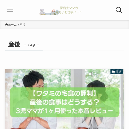
ホーム
産後
産後
– tag –
育児