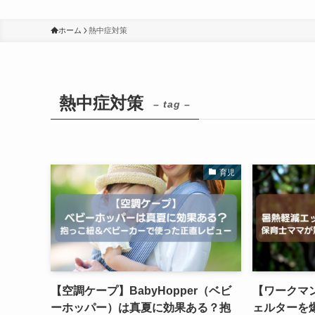
ホーム
熱中症対策
熱中症対策
– tag –
育児
【空調ケープ】BabyHopper（ベビ
【ワークマ
ーホッパー）は真夏に効果ある？抱
ェルターを