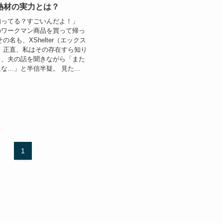
熱材の実力とは？
知ってる？すごいんだよ！」
のワークマン商品を買って帰っ
の名も、XShelter（エックス
 正直、私はその存在すら知り
し、夫の話を聞きながら「また
な…」と半信半疑。 見た...
1