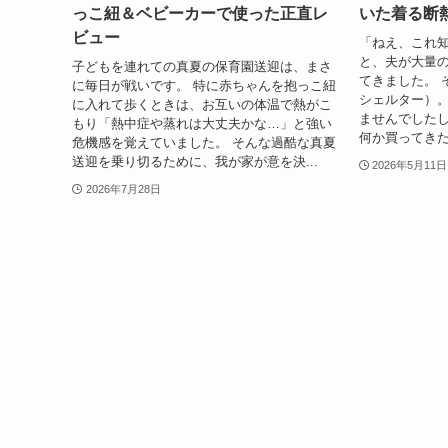
っこ紐＆ベビーカーで使った正直レ
いた着る断
ビュー
「ねえ、これ
と、夫が大量
子どもを連れての真夏の保育園送迎は、まさ
てきました。 そ
に毎日が戦いです。 特に赤ちゃんを抱っこ紐
シェルター）。
に入れて歩くときは、お互いの体温で熱がこ
ませんでした
もり「熱中症や蒸れは大丈夫かな…」と強い
何か買ってきた
危機感を覚えていました。 そんな過酷な真夏
送迎を乗り切るために、我が家が意を決...
2026年5月11日
2026年7月28日