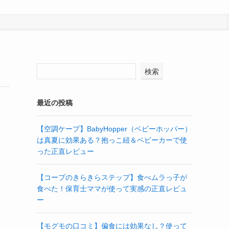
検索
最近の投稿
【空調ケープ】BabyHopper（ベビーホッパー）
は真夏に効果ある？抱っこ紐＆ベビーカーで使
った正直レビュー
【コープのきらきらステップ】食べムラっ子が
食べた！保育士ママが使って実感の正直レビュ
ー
【モグモの口コミ】偏食には効果なし？使って