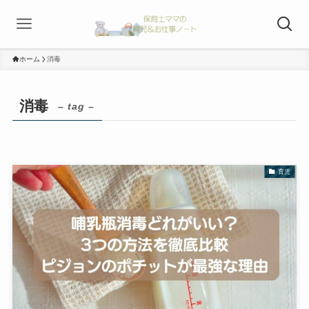
ホーム
消毒
消毒
– tag –
育児