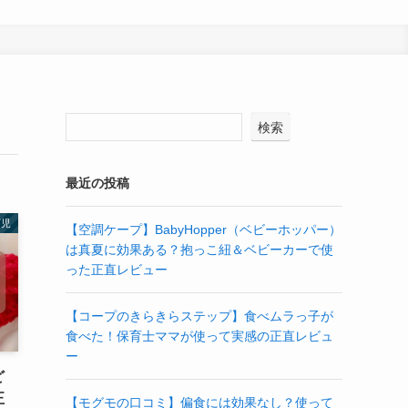
検索
最近の投稿
育児
【空調ケープ】BabyHopper（ベビーホッパー）
は真夏に効果ある？抱っこ紐＆ベビーカーで使
った正直レビュー
【コープのきらきらステップ】食べムラっ子が
食べた！保育士ママが使って実感の正直レビュ
ー
ど
正
【モグモの口コミ】偏食には効果なし？使って