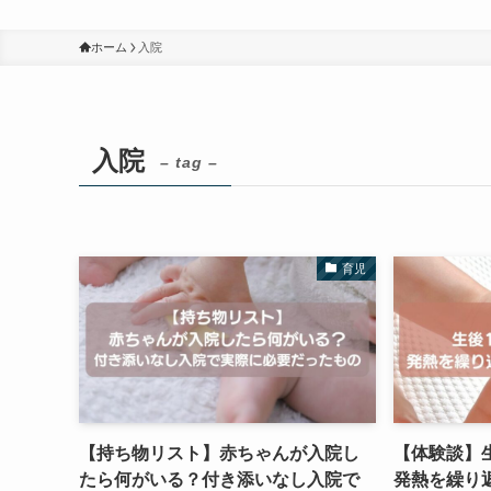
ホーム
入院
入院
– tag –
育児
【持ち物リスト】赤ちゃんが入院し
【体験談】生
たら何がいる？付き添いなし入院で
発熱を繰り