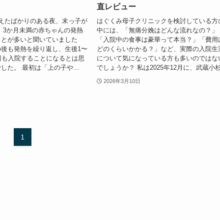
直レビュー
えたばかりのある夜、末っ子が
はぐくみ母子クリニックを検討している方
 3か月未満の赤ちゃんの発熱
中には、「無痛分娩はどんな流れなの？」
ことが多いと聞いていました
「入院中の食事は豪華って本当？」「費用
後も発熱を繰り返し、生後1〜
どのくらいかかる？」など、実際の入院生
回も入院することになるとは思
について気になっている方も多いのではな
した。 最初は「上の子や...
でしょうか？ 私は2025年12月に、武蔵小杉.
2026年3月10日
1