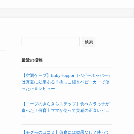
検索
最近の投稿
【空調ケープ】BabyHopper（ベビーホッパー）
は真夏に効果ある？抱っこ紐＆ベビーカーで使
った正直レビュー
【コープのきらきらステップ】食べムラっ子が
食べた！保育士ママが使って実感の正直レビュ
ー
【モグモの口コミ】偏食には効果なし？使って